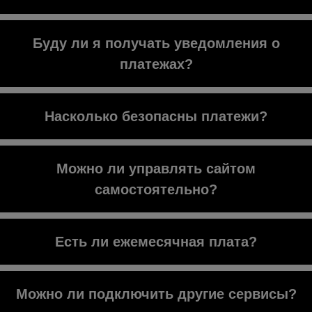
Банковские карты и местные
Буду ли я получать уведомления о
платежные методы.
платежах?
Да. Уведомления приходят по email
Насколько безопасны платежи?
или в Telegram.
Абсолютно безопасны. Используется
Можно ли управлять сайтом
шифрование MAIB.
самостоятельно?
Да. У вас будет доступ к админ-
Есть ли ежемесячная плата?
панели.
Нет. Только разовая оплата за
Можно ли подключить другие сервисы?
создание.