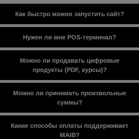
Как быстро можно запустить сайт?
Обычно за 3–5 рабочих дней, в
Нужен ли мне POS-терминал?
зависимости от задач.
Нет. Все платежи проходят онлайн
Можно ли продавать цифровые
через MAIB.
продукты (PDF, курсы)?
Да. Вы можете загружать и продавать
Можно ли принимать произвольные
любые материалы.
суммы?
Да. Вы можете настроить поле для
Какие способы оплаты поддерживает
свободной оплаты.
MAIB?