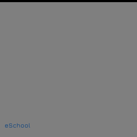
Да. Возможна интеграция с другими
инструментами по запросу.
eSchool