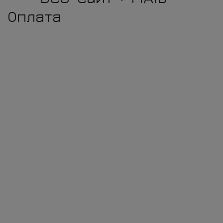
Оплата
Без кассовых аппаратов
Принимайте онлайн-платежи через сайт без
необходимости устанавливать терминал или
кассовый аппарат.