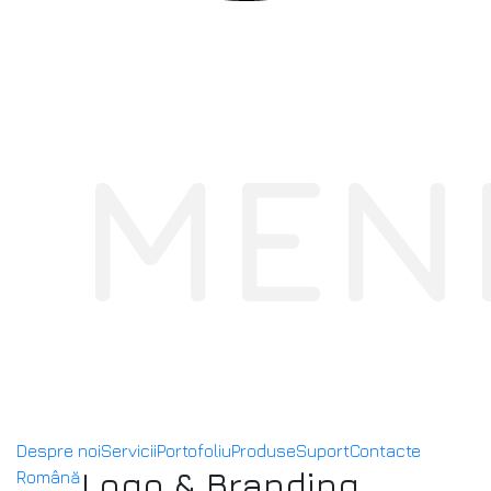
MEN
Despre noi
Servicii
Portofoliu
Produse
Suport
Contacte
Logo & Branding
Română