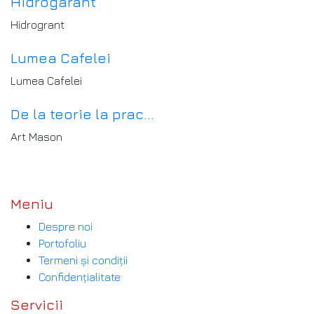
Hidrogarant
Hidrogrant
Lumea Cafelei
Lumea Cafelei
De la teorie la prac...
Art Mason
Brand-urile bune necesită o abordare creativă
Meniu
Despre noi
Portofoliu
Termeni și condiții
Confidențialitate
Servicii