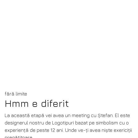
fără limite
Hmm e diferit
La această etapă vei avea un meeting cu Ștefan. El este
designerul nostru de Logotipuri bazat pe simbolism cu o
experiență de peste 12 ani. Unde ve-ți avea niște exericiții
pregătitoare ...