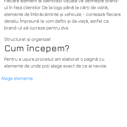
Fiecare element al identității vizuale vă definește brand-
ul în fața clienților. De la logo până la cărți de vizită,
elemente de îmbrăcăminte și vehicule - contează fiecare
detaliu. Împreună le vom defini și da viață, astfel ca
brand-ul să lucreze pentru dvs.
Structurat și organizat
Cum începem?
Pentru a ușura procesul am elaborat o pagină cu
elemente de unde poți alege exact de ce ai nevoie.
Alege elemente